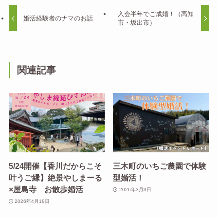
入会半年でご成婚！（高知
婚活経験者のナマのお話
市・坂出市）
関連記事
5/24開催【香川だからこそ
三木町のいちご農園で体験
叶うご縁】絶景やしまーる
型婚活！
×屋島寺 お散歩婚活
2026年3月3日
2026年4月18日