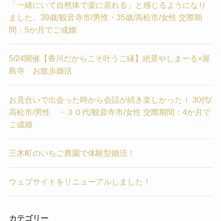
「一緒にいて自然体で楽に居れる」と感じるようになり
ました。39歳/観音寺市/男性・35歳/高松市/女性 交際期
間：5か月でご成婚
5/24開催【香川だからこそ叶うご縁】絶景やしまーる×屋
島寺 お散歩婚活
お見合いで出会った時から会話が続き楽しかった！ 30代/
高松市/男性 ・３０代/観音寺市/女性 交際期間：4か月で
ご成婚
三木町のいちご農園で体験型婚活！
ウェブサイトをリニューアルしました！
カテゴリー