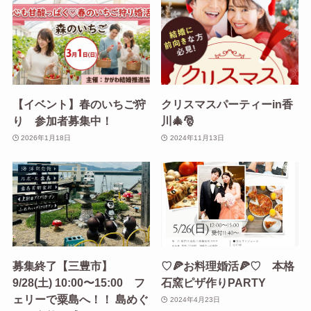
【イベント】春のいちご狩
クリスマスパーティーin香
り 参加者募集中！
川🎄🎅
2026年1月18日
2024年11月13日
募集終了【三豊市】
♡🍕お料理婚活🍕♡ 本格
9/28(土) 10:00〜15:00 フ
石窯ピザ作りPARTY
ェリーで粟島へ！！ 島めぐ
2024年4月23日