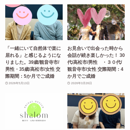
「一緒にいて自然体で楽に
お見合いで出会った時から
居れる」と感じるようにな
会話が続き楽しかった！ 30
りました。39歳/観音寺市/
代/高松市/男性 ・３０代/
男性・35歳/高松市/女性 交
観音寺市/女性 交際期間：4
際期間：5か月でご成婚
か月でご成婚
2026年5月13日
2026年3月26日