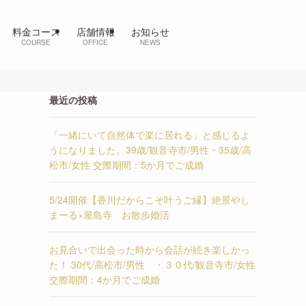
料金コース
店舗情報
お知らせ
COURSE
OFFICE
NEWS
最近の投稿
「一緒にいて自然体で楽に居れる」と感じるよ
うになりました。39歳/観音寺市/男性・35歳/高
松市/女性 交際期間：5か月でご成婚
5/24開催【香川だからこそ叶うご縁】絶景やし
まーる×屋島寺 お散歩婚活
お見合いで出会った時から会話が続き楽しかっ
た！ 30代/高松市/男性 ・３０代/観音寺市/女性
交際期間：4か月でご成婚