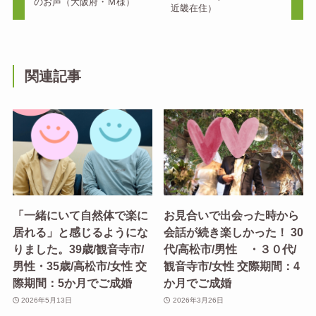
のお声（大阪府・Ｍ様）
近畿在住）
関連記事
「一緒にいて自然体で楽に
お見合いで出会った時から
居れる」と感じるようにな
会話が続き楽しかった！ 30
りました。39歳/観音寺市/
代/高松市/男性 ・３０代/
男性・35歳/高松市/女性 交
観音寺市/女性 交際期間：4
際期間：5か月でご成婚
か月でご成婚
2026年5月13日
2026年3月26日