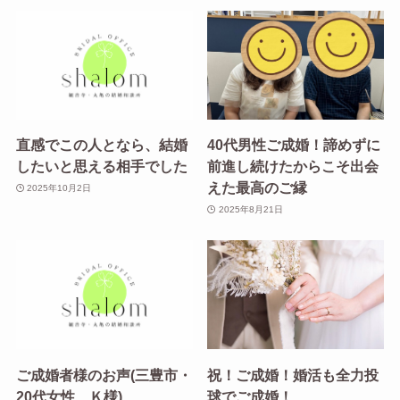
直感でこの人となら、結婚
40代男性ご成婚！諦めずに
したいと思える相手でした
前進し続けたからこそ出会
えた最高のご縁
2025年10月2日
2025年8月21日
ご成婚者様のお声(三豊市・
祝！ご成婚！婚活も全力投
20代女性 Ｋ様)
球でご成婚！